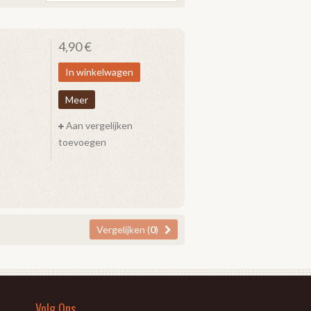
4,90 €
In winkelwagen
Meer
Aan vergelijken
toevoegen
Vergelijken (
0
)
Volg Ons