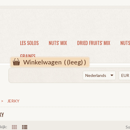
LES SOLOS
NUTS' MIX
DRIED FRUITS' MIX
NUTS
GRAINES
Winkelwagen
(
(leeg)
)
Nederlands
EUR
>
JERKY
KY
kijk:
So