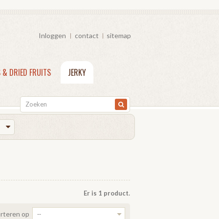
Inloggen
contact
sitemap
 & DRIED FRUITS
JERKY
Er is 1 product.
rteren op
--