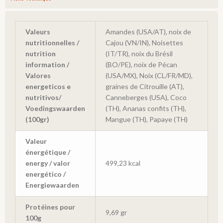
Valeurs
Amandes (USA/AT), noix de
nutritionnelles /
Cajou (VN/IN), Noisettes
nutrition
(IT/TR), noix du Brésil
information /
(BO/PE), noix de Pécan
Valores
(USA/MX), Noix (CL/FR/MD),
energeticos e
graines de Citrouille (AT),
nutritivos/
Canneberges (USA), Coco
Voedingswaarden
(TH), Ananas confits (TH),
(100gr)
Mangue (TH), Papaye (TH)
Valeur
énergétique /
energy / valor
499,23 kcal
energético /
Energiewaarden
Protéines pour
9,69 gr
100g